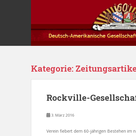
S
k
i
p
t
o
m
a
i
Kategorie:
Zeitungsartike
n
c
o
n
t
Rockville-Gesellscha
e
n
t
3. März 2016
Verein fiebert dem 60-jährigen Bestehen im n