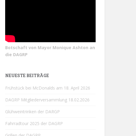
Botschaft von Mayor Monique Ashton an
die DAGRP
NEUESTE BEITRÄGE
Frühstück bei McDonalds am 18. April 2026
DAGRP Mitgliederversammlung 18.02.2026
Glühweintrinken der DARGP
Fahrradtour 2025 der DAGRP
Grillen der DAGRP