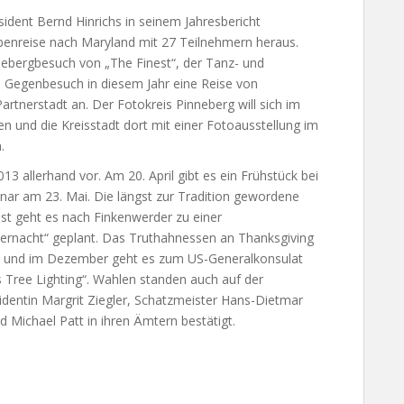
sident Bernd Hinrichs in seinem Jahresbericht
penreise nach Maryland mit 27 Teilnehmern heraus.
nebergbesuch von „The Finest“, der Tanz- und
s Gegenbesuch in diesem Jahr eine Reise von
artnerstadt an. Der Fotokreis Pinneberg will sich im
 und die Kreisstadt dort mit einer Fotoausstellung im
.
13 allerhand vor. Am 20. April gibt es ein Frühstück bei
ar am 23. Mai. Die längst zur Tradition gewordene
ust geht es nach Finkenwerder zu einer
hernacht“ geplant. Das Truthahnessen an Thanksgiving
t und im Dezember geht es zum US-Generalkonsulat
Tree Lighting“. Wahlen standen auch auf der
dentin Margrit Ziegler, Schatzmeister Hans-Dietmar
d Michael Patt in ihren Ämtern bestätigt.