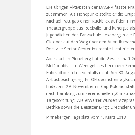
Die übrigen Aktivitäten der DAGPR fasste Prä
zusammen. Als Höhepunkt stellte er die Grup
Michael Patt gab einen Rückblick auf den Pin
Theatergruppe aus Rockville, und kündigte al
Jugendlichen der Tanzschule Leseberg in die P
Oktober auf den Weg über den Atlantik machen
Rockville Senior Center ins rechte Licht rücken
Aber auch in Pinneberg hat die Gesellschaft 20
McDonalds. Um Wein geht es bei einem Semin
Fahrradtour fehlt ebenfalls nicht: Am 30. Aug
Airbusbesichtigung. Im Oktober ist eine „Büc
findet am 29. November im Cap Polonio stat
nach Hamburg zum zeremoniellen „Christmas 
Tagesordnung. Wie erwartet wurden Vizepräsi
Bethke sowie die Beisitzer Birgit Drechsler un
Pinneberger Tageblatt vom 1. März 2013