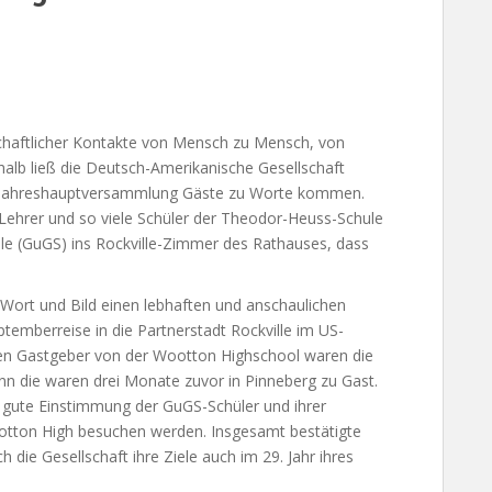
schaftlicher Kontakte von Mensch zu Mensch, von
shalb ließ die Deutsch-Amerikanische Gesellschaft
er Jahreshauptversammlung Gäste zu Worte kommen.
Lehrer und so viele Schüler der Theodor-Heuss-Schule
e (GuGS) ins Rockville-Zimmer des Rathauses, dass
n Wort und Bild einen lebhaften und anschaulichen
ptemberreise in die Partnerstadt Rockville im US-
igen Gastgeber von der Wootton Highschool waren die
nn die waren drei Monate zuvor in Pinneberg zu Gast.
 gute Einstimmung der GuGS-Schüler und ihrer
Wootton High besuchen werden. Insgesamt bestätigte
ch die Gesellschaft ihre Ziele auch im 29. Jahr ihres