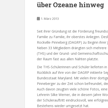
über Ozeane hinweg
1. März 2013
Seit ihrer Gründung ist die Förderung freund
Familie zu Familie, ihr oberstes Anliegen. De
Rockville-Pinneberg (DAGRP) zu Beginn ihr
Neben 33 Mitgliedern drängten sich mehrere 
(THS) und der Grund- und Gemeinschaftsschul
der Raum fast aus allen Nähten platzte.
Die THS-Schülerinnen und Schüler lieferten i
Rückblick auf ihre von der DAGRP initiierte Se
Bundesstaat Maryland. Mit vielen ihrer dort
Pinneberger zu der Zeit schon befreundet, de
Auch davon zeugten viele schöne Fotos, eine
Lehrerin Silke Werner, die in diesem Jahre 
der Schülerauftritt eindrucksvoll, wie erfolgrei
Bestehens wieder umgesetzt hat.