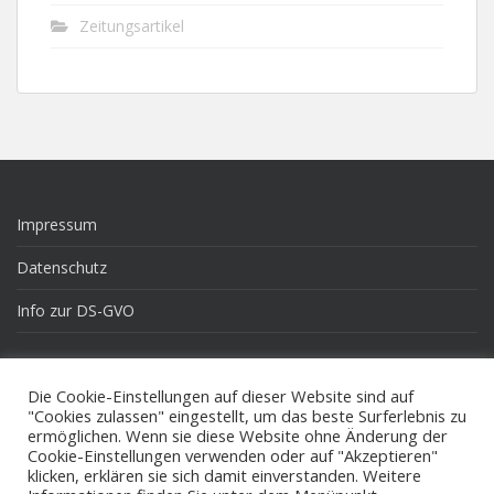
Zeitungsartikel
Impressum
Datenschutz
Info zur DS-GVO
Die Cookie-Einstellungen auf dieser Website sind auf
Pinneberg.de
"Cookies zulassen" eingestellt, um das beste Surferlebnis zu
ermöglichen. Wenn sie diese Website ohne Änderung der
Rockville Sister Citys Corporation
Cookie-Einstellungen verwenden oder auf "Akzeptieren"
klicken, erklären sie sich damit einverstanden. Weitere