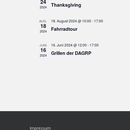
24
m
Thanksgiving
2024
w
ä
18. August 2024 @ 10:00
-
17:00
AUG.
h
18
Fahrradtour
l
2024
e
n
16. Juni 2024 @ 12:00
-
17:00
JUNI
16
.
Grillen der DAGRP
2024
Impressum