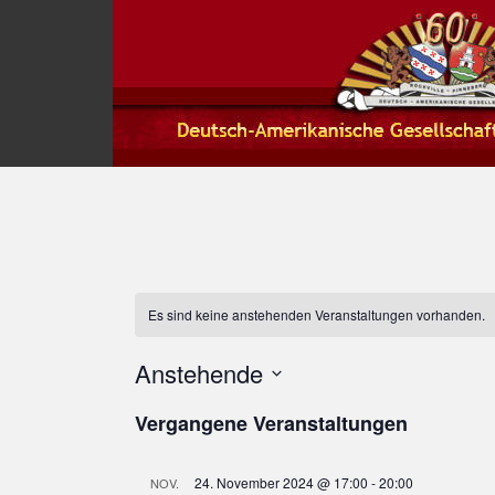
S
k
i
p
t
o
m
a
i
n
c
o
Es sind keine anstehenden Veranstaltungen vorhanden.
n
t
Anstehende
e
n
D
t
Vergangene Veranstaltungen
a
t
u
24. November 2024 @ 17:00
-
20:00
NOV.