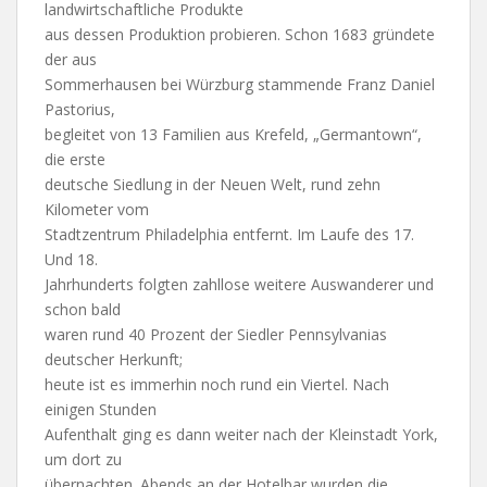
landwirtschaftliche Produkte
aus dessen Produktion probieren. Schon 1683 gründete
der aus
Sommerhausen bei Würzburg stammende Franz Daniel
Pastorius,
begleitet von 13 Familien aus Krefeld, „Germantown“,
die erste
deutsche Siedlung in der Neuen Welt, rund zehn
Kilometer vom
Stadtzentrum Philadelphia entfernt. Im Laufe des 17.
Und 18.
Jahrhunderts folgten zahllose weitere Auswanderer und
schon bald
waren rund 40 Prozent der Siedler Pennsylvanias
deutscher Herkunft;
heute ist es immerhin noch rund ein Viertel. Nach
einigen Stunden
Aufenthalt ging es dann weiter nach der Kleinstadt York,
um dort zu
übernachten. Abends an der Hotelbar wurden die