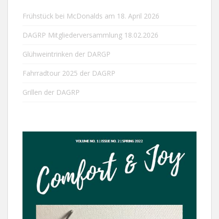
Frühstück bei McDonalds am 18. April 2026
DAGRP Mitgliederversammlung 18.02.2026
Glühweintrinken der DARGP
Fahrradtour 2025 der DAGRP
Grillen der DAGRP