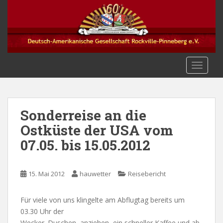
S
k
i
p
t
o
TOGGLE
m
a
i
n
Sonderreise an die
c
Ostküste der USA vom
o
07.05. bis 15.05.2012
n
t
e
15. Mai 2012
hauwetter
Reisebericht
n
t
Für viele von uns klingelte am Abflugtag bereits um
03.30 Uhr der
Wecker. Duschen, anziehen, ein schneller Kaffee und ab