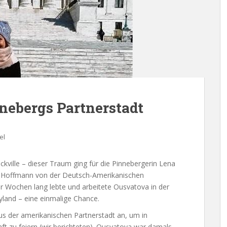
nebergs Partnerstadt
el
ille – dieser Traum ging für die Pinnebergerin Lena
rt Hoffmann von der Deutsch-Amerikanischen
er Wochen lang lebte und arbeitete Ousvatova in der
land – eine einmalige Chance.
us der amerikanischen Partnerstadt an, um in
ft zu feiern (wir berichteten). Ousvatova war damals