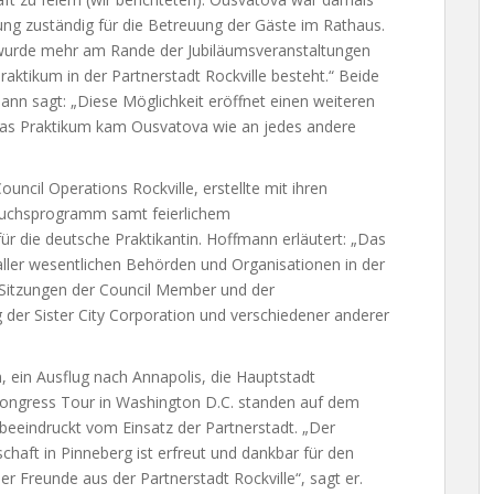
tung zuständig für die Betreuung der Gäste im Rathaus.
 wurde mehr am Rande der Jubiläumsveranstaltungen
aktikum in der Partnerstadt Rockville besteht.“ Beide
mann sagt: „Diese Möglichkeit eröffnet einen weiteren
 das Praktikum kam Ousvatova wie an jedes andere
uncil Operations Rockville, erstellte mit ihren
esuchsprogramm samt feierlichem
 die deutsche Praktikantin. Hoffmann erläutert: „Das
ller wesentlichen Behörden und Organisationen in der
n Sitzungen der Council Member und der
 der Sister City Corporation und verschiedener anderer
, ein Ausflug nach Annapolis, die Hauptstadt
 Congress Tour in Washington D.C. standen auf dem
eeindruckt vom Einsatz der Partnerstadt. „Der
haft in Pinneberg ist erfreut und dankbar für den
 Freunde aus der Partnerstadt Rockville“, sagt er.