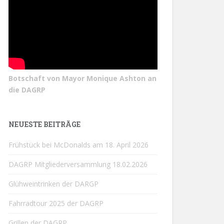
Botschaft von Mayor Monique Ashton an
die DAGRP
NEUESTE BEITRÄGE
Frühstück bei McDonalds am 18. April 2026
DAGRP Mitgliederversammlung 18.02.2026
Glühweintrinken der DARGP
Fahrradtour 2025 der DAGRP
Grillen der DAGRP