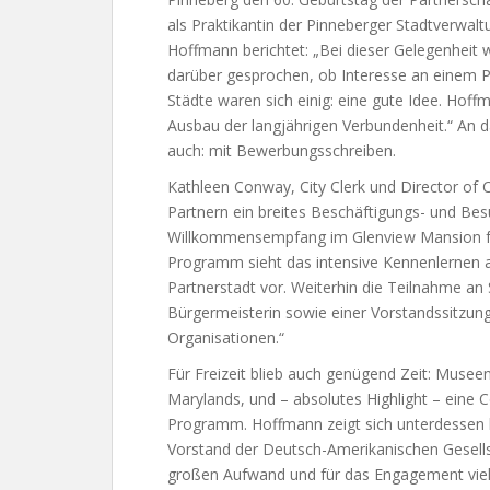
als Praktikantin der Pinneberger Stadtverwal
Hoffmann berichtet: „Bei dieser Gelegenheit
darüber gesprochen, ob Interesse an einem Pr
Städte waren sich einig: eine gute Idee. Hoff
Ausbau der langjährigen Verbundenheit.“ An
auch: mit Bewerbungsschreiben.
Kathleen Conway, City Clerk und Director of Co
Partnern ein breites Beschäftigungs- und B
Willkommensempfang im Glenview Mansion für
Programm sieht das intensive Kennenlernen a
Partnerstadt vor. Weiterhin die Teilnahme a
Bürgermeisterin sowie einer Vorstandssitzung
Organisationen.“
Für Freizeit blieb auch genügend Zeit: Museen
Marylands, und – absolutes Highlight – eine
Programm. Hoffmann zeigt sich unterdessen b
Vorstand der Deutsch-Amerikanischen Gesellsc
großen Aufwand und für das Engagement vieler