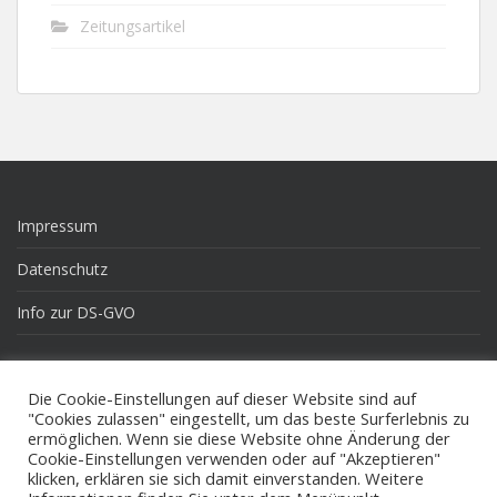
Zeitungsartikel
Impressum
Datenschutz
Info zur DS-GVO
Die Cookie-Einstellungen auf dieser Website sind auf
Pinneberg.de
"Cookies zulassen" eingestellt, um das beste Surferlebnis zu
ermöglichen. Wenn sie diese Website ohne Änderung der
Rockville Sister Citys Corporation
Cookie-Einstellungen verwenden oder auf "Akzeptieren"
klicken, erklären sie sich damit einverstanden. Weitere