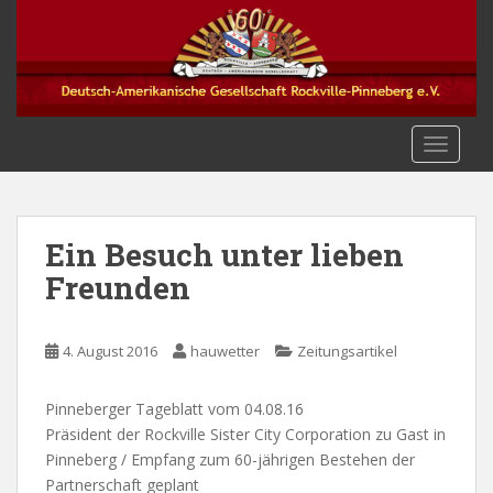
S
k
i
p
t
o
TOGGLE
m
a
i
n
Ein Besuch unter lieben
c
Freunden
o
n
t
4. August 2016
hauwetter
Zeitungsartikel
e
n
Pinneberger Tageblatt vom 04.08.16
t
Präsident der Rockville Sister City Corporation zu Gast in
Pinneberg / Empfang zum 60-jährigen Bestehen der
Partnerschaft geplant