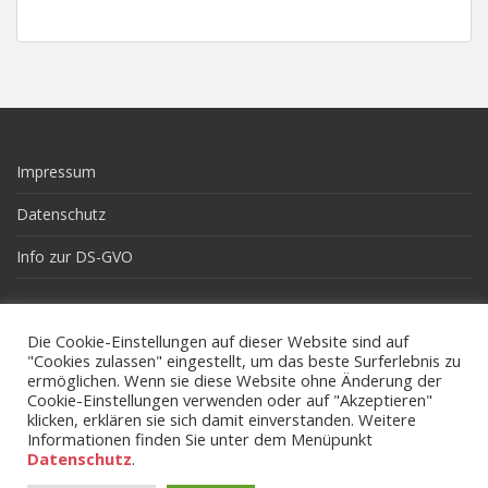
Impressum
Datenschutz
Info zur DS-GVO
Die Cookie-Einstellungen auf dieser Website sind auf
Pinneberg.de
"Cookies zulassen" eingestellt, um das beste Surferlebnis zu
ermöglichen. Wenn sie diese Website ohne Änderung der
Rockville Sister Citys Corporation
Cookie-Einstellungen verwenden oder auf "Akzeptieren"
klicken, erklären sie sich damit einverstanden. Weitere
Informationen finden Sie unter dem Menüpunkt
Datenschutz
.