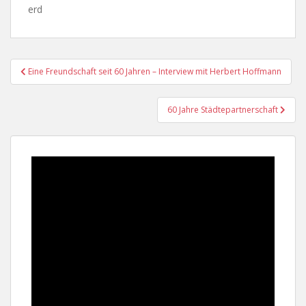
erd
Beitragsnavigation
Eine Freundschaft seit 60 Jahren – Interview mit Herbert Hoffmann
60 Jahre Städtepartnerschaft