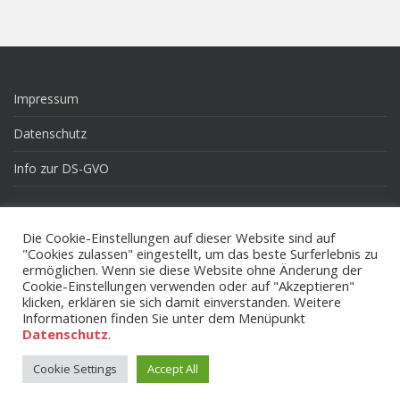
Impressum
Datenschutz
Info zur DS-GVO
Die Cookie-Einstellungen auf dieser Website sind auf
Pinneberg.de
"Cookies zulassen" eingestellt, um das beste Surferlebnis zu
ermöglichen. Wenn sie diese Website ohne Änderung der
Rockville Sister Citys Corporation
Cookie-Einstellungen verwenden oder auf "Akzeptieren"
klicken, erklären sie sich damit einverstanden. Weitere
Informationen finden Sie unter dem Menüpunkt
Datenschutz
.
Cookie Settings
Accept All
Copyright DARGP Theme von
Colorlib
Powered by
WordPress