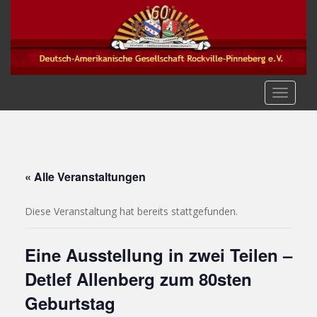
S
k
i
p
t
o
TOGGLE
m
a
i
n
c
« Alle Veranstaltungen
o
n
Diese Veranstaltung hat bereits stattgefunden.
t
e
Eine Ausstellung in zwei Teilen –
n
t
Detlef Allenberg zum 80sten
Geburtstag